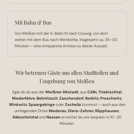
Mit Bahn & Bus
Von Meißen mit der S-Bahn S1 nach Coswig, von dort
weiter mit dem Bus nach Weinböhla. Insgesamt ca. 25–30
Minuten — eine entspannte Anreise zu deiner Auszeit.
Wir betreuen Gäste aus allen Stadtteilen und
Umgebung von Meißen
Egal ob du aus der
Meißner Altstadt
, aus
Cölln
,
Triebischtal
,
Niederfähre
,
Bohnitzsch
,
Zaschendorf
,
Korbitz
,
Proschwitz
,
Winkwitz
,
Spaargebirge
oder
Zscheila
kommst — auch aus den
umliegenden Orten
Niederau
,
Diera-Zehren
,
Klipphausen
,
Käbschütztal
und
Nossen
erreichst du uns bequem in 10–20
Minuten.