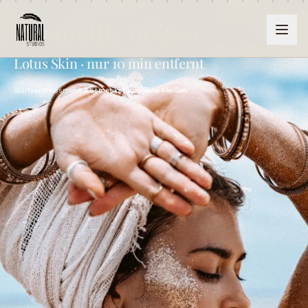
GESICHTSPFLEGE · MEISSEN & WEINBÖHLA
Kosmetik
Meißen
Lotus Skin · nur 10 min entfernt
Startseite
›
Kosmetik
›
Kosmetikstudio nahe Meißen