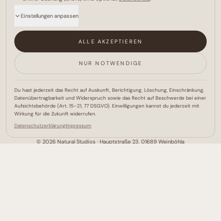
@naturalbrows_official
Einstellungen anpassen
ZEITEN
ALLE AKZEPTIEREN
Mo – Fr
10:00 – 18:00
NUR NOTWENDIGE
Sa – So
Geschlossen
& nach Vereinbarung
Du hast jederzeit das Recht auf Auskunft, Berichtigung, Löschung, Einschränkung,
Datenübertragbarkeit und Widerspruch sowie das Recht auf Beschwerde bei einer
Aufsichtsbehörde (Art. 15–21, 77 DSGVO). Einwilligungen kannst du jederzeit mit
Wirkung für die Zukunft widerrufen.
Datenschutzerklärung
Impressum
©
2026
Natural Studios · Hauptstraße 23, 01689 Weinböhla
Erstellt mit
in Meißen von
Tempus Webdesign
Shop
FAQ
Blog
Barrierefreiheit
Impressum
Datenschutz