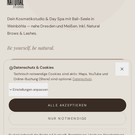
Dein
Kosmetikstudio
&
Day Spa
mit Bali-Seele in
Weinböhla — nahe
Dresden
und
Meißen
. Inkl.
Natural
Brows & Lashes
.
Be yourself, be natural.
TERMIN ONLINE BUCHEN
🍪
Datenschutz & Cookies
Technisch notwendige Cookies sind aktiv. Maps, YouTube und
ALLE LEISTUNGEN & PREISE
Online-Buchung (Shore) sind optional.
Datenschutz
.
Einstellungen anpassen
ALLE AKZEPTIEREN
NUR NOTWENDIGE
BEHANDLUNGEN
▾
Du hast jederzeit das Recht auf Auskunft, Berichtigung, Löschung, Einschränkung,