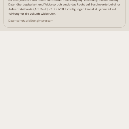
Datenübertragbarkeit und Widerspruch sowie das Recht auf Beschwerde bei einer
Kosmetik & Gesichtsbehandlung
Aufsichtsbehörde (Art. 15–21, 77 DSGVO). Einwilligungen kannst du jederzeit mit
Wirkung für die Zukunft widerrufen.
Gesichtsreinigung Weinböhla
Datenschutzerklärung
Impressum
Massagen & Day Spa
Headspa Behandlung
Brazilian Waxing
Microblading & Powder Brows
Natural Brows & Lashes
Maniküre & Pediküre
Kids Spa für Kinder